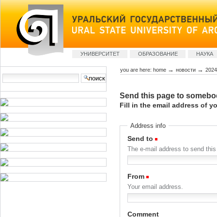
Skip
to
content
Sections
УНИВЕРСИТЕТ
ОБРАЗОВАНИЕ
НАУКА
→
→
you are here:
home
новости
2024
Search Site
advanced
Send this page to someb
search…
Fill in the email address of y
Address info
Send to
(Required)
The e-mail address to send this 
From
(Required)
Your email address.
Comment