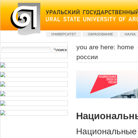
Skip
to
content
Sections
УНИВЕРСИТЕТ
ОБРАЗОВАНИЕ
НАУКА
you are here:
home
Search Site
россии
advanced
search…
Национальн
Национальные 