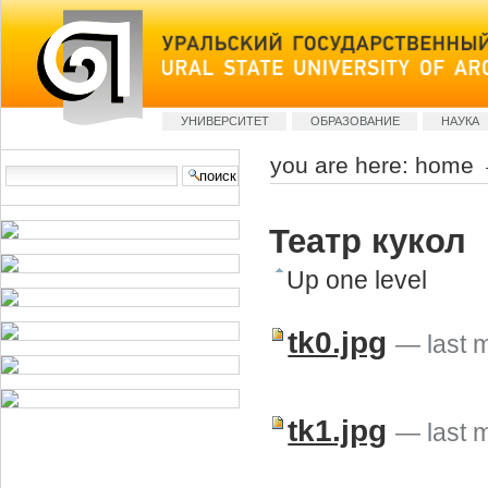
Skip
to
content
Sections
УНИВЕРСИТЕТ
ОБРАЗОВАНИЕ
НАУКА
you are here:
home
Search Site
advanced
search…
Театр кукол
Up one level
tk0.jpg
— last 
tk1.jpg
— last 