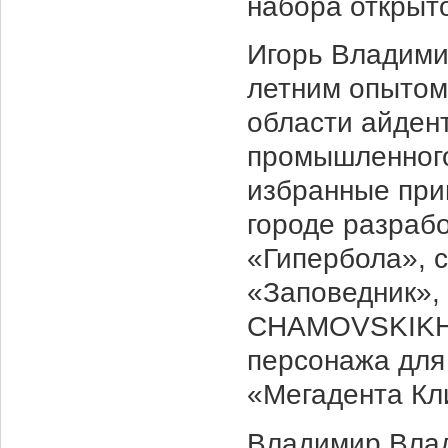
набора открыто
Игорь Владими
летним опытом
области айдент
промышленного
избранные при
городе разраб
«Гипербола», 
«Заповедник»,
CHAMOVSKIKH J
персонажа для
«Мегадента Кл
Владимир Влад