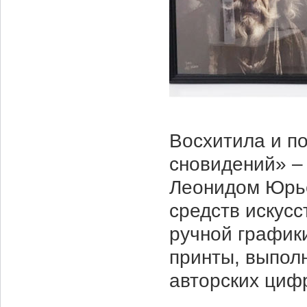
Восхитила и п
сновидений» –
Леонидом Юрье
средств искусс
ручной график
принты, выпол
авторских циф