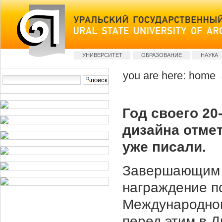
Skip
to
content
Sections
УНИВЕРСИТЕТ
ОБРАЗОВАНИЕ
НАУКА
you are here:
home
Search Site
advanced
search…
Год своего 20
дизайна отме
уже писали.
Завершающим с
награждение п
Международног
перед этим в 