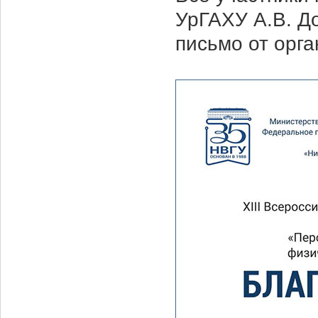
УрГАХУ А.В. Д
письмо от орг