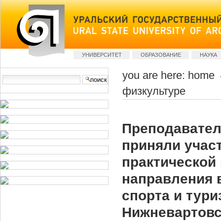
Skip
to
content
Sections
УНИВЕРСИТЕТ
ОБРАЗОВАНИЕ
НАУКА
you are here:
home
Search Site
физкультуре
advanced
search…
Преподавател
приняли участ
практической
направления 
спорта и тури
Нижневартовс