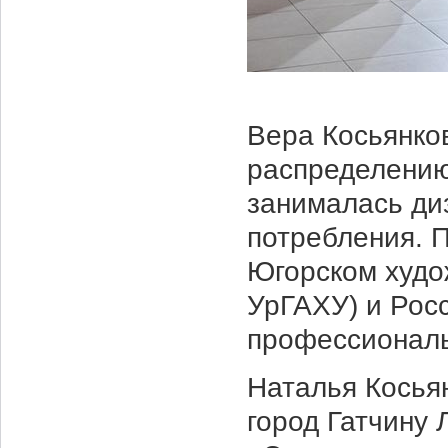
Вера Косьянко
распределению
занималась ди
потребления. П
Югорском худо
УрГАХУ) и Рос
профессиональ
Наталья Косья
город Гатчину