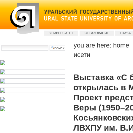
Skip
to
content
Sections
УНИВЕРСИТЕТ
ОБРАЗОВАНИЕ
НАУКА
you are here:
home
Search Site
исети
advanced
search…
Выставка «С 
открылась в М
Проект предст
Веры (1950–202
Косьянковских
ЛВХПУ им. В.И