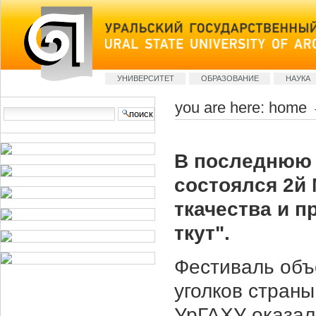
Skip
to
content
Sections
УНИВЕРСИТЕТ
ОБРАЗОВАНИЕ
НАУКА
you are here:
home
Search Site
advanced
search…
В последнюю 
состоялся 2й
ткачества и п
ткут".
Фестиваль объ
уголков страны
УрГАХУ оказал