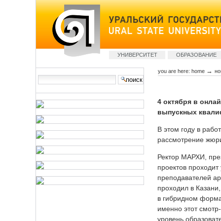
Skip
to
content
Sections
УНИВЕРСИТЕТ
ОБРАЗОВАНИЕ
→
you are here:
home
но
Search Site
advanced
search…
4 октября в онл
выпускных квалиф
В этом году в рабо
рассмотрение жюри
Ректор МАРХИ, пре
проектов проходит
преподавателей ар
проходил в Казани,
в гибридном форма
именно этот смотр
уровень образоват