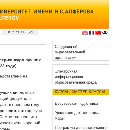
ПОСТУПАЮЩИМ
Сведения об
образовательной
организации
отр-конкурс лучших
3 году).
Электронная
редставлено на
информационно-
образовательная среда
КУРСЫ / МАСТЕР-КЛАССЫ
лучших дипломных
яющий форум для
Довузовская подготовка
дах: в прошлом году
роводить этот конкурс
Уральская детская школа
Самое главное, что
моды
зывает очень хороший
Программы дополнительного
туры».