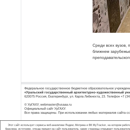
Среди всех вузов, 
ближнем зарубежье
преподавательского
Федеральное государственное бюджетное образовательное учрежден
«Уральский государственный архитектурно-художественный ун
620075 Россия, Екатеринбург, ул. Карла Либкнехта, 23. Телефон +7 (34
© УрГАХУ,
webmaster@usaaa.ru
Официальный сайт УрГАХУ.
Все права защищены. При использовании любых материалов сайта с
Этот сайт использует сервисы веб-аналитики Яндекс.Метрика и ВК MyTracker, на котором работ
браузера; источнике, откуда пришел на сайт пользователь; какие страницы открывает пользовате