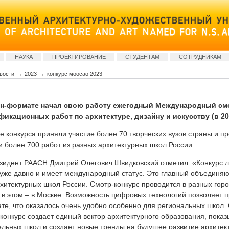
НАУКА
ПРОЕКТИРОВАНИЕ
СТУДЕНТАМ
СОТРУДНИКАМ
→
→
вости
2023
конкурс моосао 2023
айн-формате начал свою работу ежегодный Международный см
икационных работ по архитектуре, дизайну и искусству (в 202
те конкурса приняли участие более 70 творческих вузов страны и п
 более 700 работ из разных архитектурных школ России.
зидент РААСН Дмитрий Олегович Швидковский отметил: «Конкурс 
 уже давно и имеет международный статус. Это главный объедин
хитектурных школ России. Смотр-конкурс проводится в разных горо
 в этом – в Москве. Возможность цифровых технологий позволяет п
те, что оказалось очень удобно особенно для региональных школ. 
-конкурс создает единый вектор архитектурного образования, пока
ельных школ и создает новые тренды на будущее развитие архитек