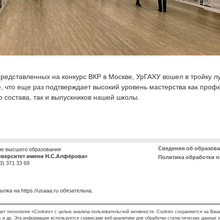
представленных на конкурс ВКР в Москве, УрГАХУ вошел в тройку л
, что еще раз подтверждает высокий уровень мастерства как проф
 состава, так и выпускников нашей школы.
Сведения об образов
ие высшего образования
иверситет имени Н.С.Алфёрова»
Политика обработки 
3) 371 33 69
сылка на
https://usaaa.ru
обязательна.
ает технология «Сookies» с целью анализа пользовательской активности. Cookies сохраняются на Ваш
ль и др. Эта информация используется сервисами веб-аналитики для обработки статистических данных 