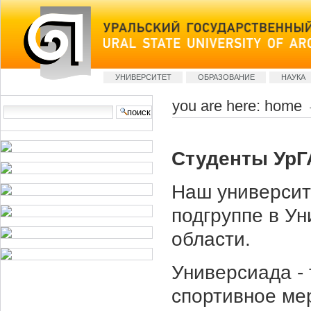
Skip
to
content
Sections
УНИВЕРСИТЕТ
ОБРАЗОВАНИЕ
НАУКА
you are here:
home
Search Site
advanced
search…
Студенты УрГ
Наш университ
подгруппе в У
области.
Универсиада -
спортивное мер