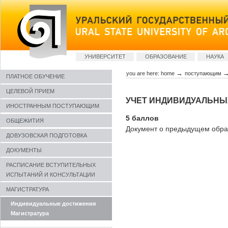
Skip
to
content
Sections
УНИВЕРСИТЕТ
ОБРАЗОВАНИЕ
НАУКА
→
you are here:
home
поступающим
ПЛАТНОЕ ОБУЧЕНИЕ
ЦЕЛЕВОЙ ПРИЕМ
УЧЕТ ИНДИВИДУАЛЬНЫ
ИНОСТРАННЫМ ПОСТУПАЮЩИМ
5 баллов
ОБЩЕЖИТИЯ
Документ о предыдущем образ
ДОВУЗОВСКАЯ ПОДГОТОВКА
ДОКУМЕНТЫ
РАСПИСАНИЕ ВСТУПИТЕЛЬНЫХ
ИСПЫТАНИЙ И КОНСУЛЬТАЦИИ
МАГИСТРАТУРА
Индивидуальные достижения
Магистратура