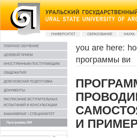
Skip
to
content
Sections
УНИВЕРСИТЕТ
ОБРАЗОВАНИЕ
НАУКА
you are here:
h
ПЛАТНОЕ ОБУЧЕНИЕ
ЦЕЛЕВОЙ ПРИЕМ
программы ви
ИНОСТРАННЫМ ПОСТУПАЮЩИМ
ОБЩЕЖИТИЯ
ПРОГРАМ
ДОВУЗОВСКАЯ ПОДГОТОВКА
ДОКУМЕНТЫ
ПРОВОДИ
РАСПИСАНИЕ ВСТУПИТЕЛЬНЫХ
ИСПЫТАНИЙ И КОНСУЛЬТАЦИИ
САМОСТО
БАКАЛАВРИАТ / СПЕЦИАЛИТЕТ
И ПРИМЕ
Программы ВИ