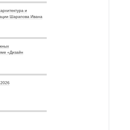
(архитектура и
ртации Шарапова Ивана
скных
мме «Дизайн
.2026