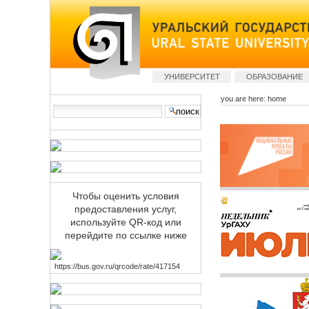
Skip
to
content
Sections
УНИВЕРСИТЕТ
ОБРАЗОВАНИЕ
you are here:
home
Search Site
advanced
search…
Чтобы оценить условия
предоставления услуг,
используйте QR-код или
перейдите по ссылке ниже
https://bus.gov.ru/qrcode/rate/417154