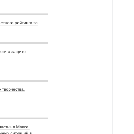
етного рейтинга за
оги о защите
 творчества.
асть» в Максе:
йных ситуаций в