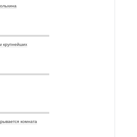
Вольхина
ем крупнейших
крывается комната