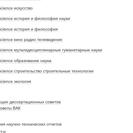
Science искусство
Science история и философия науки
 Science история и философия
Science кино радио телевидение
 Science мультидисциплинарные гуманитарные науки
Science образование наука
Science строительство строительные технологии
Science экология
щих диссертационных советов
советы ВАК
я научно-технических отчетов
НТИ