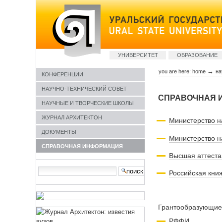
Skip
to
content
Sections
УНИВЕРСИТЕТ
ОБРАЗОВАНИЕ
→
you are here:
home
на
КОНФЕРЕНЦИИ
НАУЧНО-ТЕХНИЧЕСКИЙ СОВЕТ
СПРАВОЧНАЯ 
НАУЧНЫЕ И ТВОРЧЕСКИЕ ШКОЛЫ
ЖУРНАЛ АРХИТЕКТОН
Министерство н
ДОКУМЕНТЫ
Министерство н
СПРАВОЧНАЯ ИНФОРМАЦИЯ
Высшая аттеста
Search Site
Российская кни
advanced
search…
Грантообразующие
РФФИ