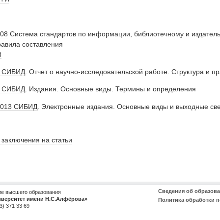
008
Система стандартов по информации, библиотечному и издатель
равила составления
8
7 СИБИД
. Отчет о научно-исследовательской работе. Структура и 
3 СИБИД
. Издания. Основные виды. Термины и определения
2013 СИБИД
. Электронные издания. Основные виды и выходные св
 заключения на статьи
Сведения об образов
ие высшего образования
иверситет имени Н.С.Алфёрова»
Политика обработки 
3) 371 33 69