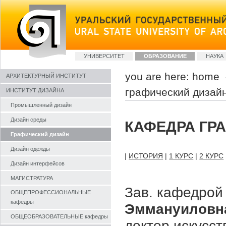
Skip
to
content
Sections
УНИВЕРСИТЕТ
ОБРАЗОВАНИЕ
НАУКА
you are here:
home
АРХИТЕКТУРНЫЙ ИНСТИТУТ
графический дизай
ИНСТИТУТ ДИЗАЙНА
Промышленный дизайн
Дизайн среды
КАФЕДРА ГР
Графический дизайн
Дизайн одежды
|
ИСТОРИЯ
|
1 КУРС
|
2 КУРС
Дизайн интерфейсов
МАГИСТРАТУРА
Зав. кафедро
ОБЩЕПРОФЕССИОНАЛЬНЫЕ
кафедры
Эммануиловн
ОБЩЕОБРАЗОВАТЕЛЬНЫЕ кафедры
доктор искусс