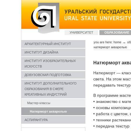
Skip
to
content
Sections
УНИВЕРСИТЕТ
ОБРАЗОВАНИЕ
→
you are here:
home
об
АРХИТЕКТУРНЫЙ ИНСТИТУТ
натюрморт акварелью
ИНСТИТУТ ДИЗАЙНА
ИНСТИТУТ ИЗОБРАЗИТЕЛЬНЫХ
Натюрморт акв
ИСКУССТВ
Натюрморт — класс
ДОВУЗОВСКАЯ ПОДГОТОВКА
света. На этом ма
ИНСТИТУТ ДОПОЛНИТЕЛЬНОГО
передавать тексту
ОБРАЗОВАНИЯ В СФЕРЕ
КРЕАТИВНЫХ ИНДУСТРИЙ
В программе масте
• знакомство с ма
Мастер-классы
• основы композиц
Натюрморт акварелью
• работа с цветом,
• техники растекан
АСПИРАНТУРА
• передача тексту