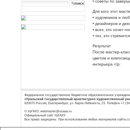
• советы по завер
Search Site
advanced
Для кого этот маст
search…
• художников и лю
• дизайнеров и де
• всех, кто хочет 
• тех, кто стремит
Результат
После мастер-клас
цветом и композиц
интерьера.</p:
Федеральное государственное бюджетное образовательное учрежден
«Уральский государственный архитектурно-художественный ун
620075 Россия, Екатеринбург, ул. Карла Либкнехта, 23. Телефон +7 (34
© УрГАХУ,
webmaster@usaaa.ru
Официальный сайт УрГАХУ.
Все права защищены. При использовании любых материалов сайта с