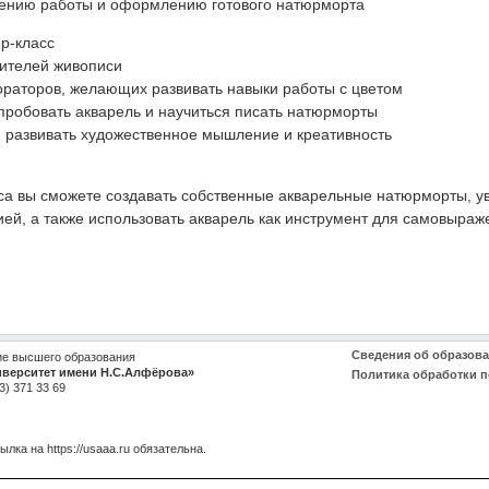
шению работы и оформлению готового натюрморта
ер-класс
бителей живописи
кораторов, желающих развивать навыки работы с цветом
попробовать акварель и научиться писать натюрморты
ся развивать художественное мышление и креативность
са вы сможете создавать собственные акварельные натюрморты, у
ией, а также использовать акварель как инструмент для самовыраж
Сведения об образов
ие высшего образования
иверситет имени Н.С.Алфёрова»
Политика обработки 
3) 371 33 69
сылка на
https://usaaa.ru
обязательна.