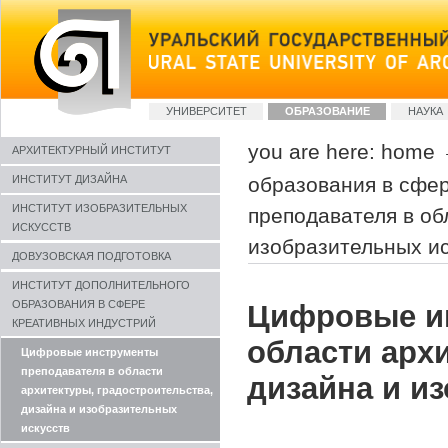
Skip
to
content
Sections
УНИВЕРСИТЕТ
ОБРАЗОВАНИЕ
НАУКА
you are here:
home
АРХИТЕКТУРНЫЙ ИНСТИТУТ
образования в сфе
ИНСТИТУТ ДИЗАЙНА
ИНСТИТУТ ИЗОБРАЗИТЕЛЬНЫХ
преподавателя в об
ИСКУССТВ
изобразительных ис
ДОВУЗОВСКАЯ ПОДГОТОВКА
ИНСТИТУТ ДОПОЛНИТЕЛЬНОГО
ОБРАЗОВАНИЯ В СФЕРЕ
Цифровые и
КРЕАТИВНЫХ ИНДУСТРИЙ
области арх
Цифровые инструменты
преподавателя в области
дизайна и и
архитектуры, градостроительства,
дизайна и изобразительных
искусств