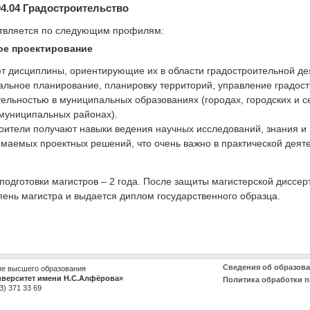
04.04 Градостроительство
ствляется по следующим профилям:
ое проектирование
т дисциплины, ориентирующие их в области градостроительной де
альное планирование, планировку территорий, управление градос
тельностью в муниципальных образованиях (городах, городских и с
 муниципальных районах).
оители получают навыки ведения научных исследований, знания и 
маемых проектных решений, что очень важно в практической деяте
подготовки магистров – 2 года. После защиты магистерской диссе
пень магистра и выдается диплом государственного образца.
Сведения об образов
ие высшего образования
иверситет имени Н.С.Алфёрова»
Политика обработки 
3) 371 33 69