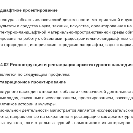
ндшафтное проектирование
ектура - область человеческой деятельности, материальной и духо
льтаты и средства науки, техники, искусства, ориентированная на
итектурно-ландшафтной материально-пространственной среды оби
ированы на работу с объектами градостроительно-ландшафтных с
ия (природные, исторические, городские ландшафты; сады и парк
4.02 Реконструкция и реставрация архитектурного наследия
ствляется по следующим профилям:
ставрационное проектирование
ектурного наследия относится к области человеческой деятельност
ых задач, связанных с исследованием, проектированием, воссозда
ятников истории и культуры.
ональной деятельности магистрантов является исследовательские
боты, направленные на сохранение и реставрацию как архитектурн
ых пунктов, так и отдельных зданий - памятников и их интерьеров.