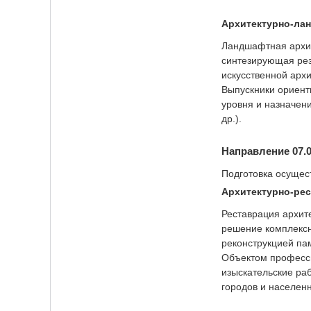
Архитектурно-ла
Ландшафтная архит
синтезирующая резу
искусственной арх
Выпускники ориент
уровня и назначен
др.).
Направление 07.0
Подготовка осуще
Архитектурно-ре
Реставрация архит
решение комплексн
реконструкцией пам
Объектом професси
изыскательские ра
городов и населенн