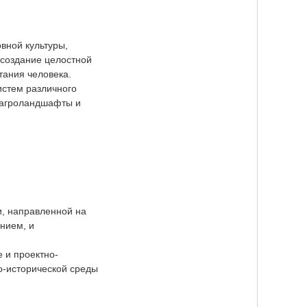
вной культуры,
 создание целостной
тания человека.
истем различного
и агроландшафты и
и, направленной на
нием, и
 и проектно-
о-исторической среды