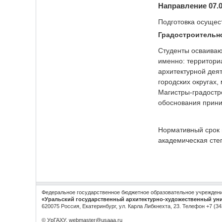
Направление 07.
Подготовка осуще
Градостроительн
Студенты осваиваю
именно: территори
архитектурной дея
городских округах,
Магистры-градостр
обоснования прини
Нормативный срок 
академическая сте
Федеральное государственное бюджетное образовательное учрежден
«Уральский государственный архитектурно-художественный ун
620075 Россия, Екатеринбург, ул. Карла Либкнехта, 23. Телефон +7 (34
© УрГАХУ,
webmaster@usaaa.ru