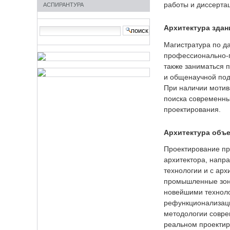
работы и диссерта
АСПИРАНТУРА
Архитектура здан
Search Site
advanced
Магистратура по д
search…
профессионально-п
также заниматься 
и общенаучной подг
При наличии мотив
поиска современны
проектирования.
Архитектура объ
Проектирование пр
архитектора, напр
технологии и с ар
промышленные зоны
новейшими техноло
рефункционализац
методологии совре
реальном проектир