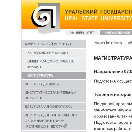
Skip
to
content
Sections
УНИВЕРСИТЕТ
ОБРАЗОВАНИЕ
→
you are here:
home
об
АРХИТЕКТУРНЫЙ ИНСТИТУТ
ВЫПУСКАЮЩИЕ кафедры
МАГИСТРАТУР
ОБЩЕПРОФЕССИОНАЛЬНЫЕ
кафедры
Направление 07.0
МАГИСТРАТУРА
Подготовка осуще
ИНСТИТУТ ДИЗАЙНА
ИНСТИТУТ ИЗОБРАЗИТЕЛЬНЫХ
Теория и история
ИСКУССТВ
По данной програм
ДОВУЗОВСКАЯ ПОДГОТОВКА
заниматься наукой
ИНСТИТУТ ДОПОЛНИТЕЛЬНОГО
образования, так 
ОБРАЗОВАНИЯ В СФЕРЕ
Подготовка теорети
КРЕАТИВНЫХ ИНДУСТРИЙ
в которых работает