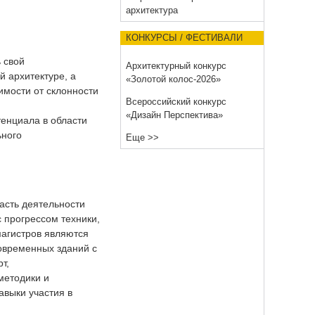
архитектура
КОНКУРСЫ / ФЕСТИВАЛИ
 свой
Архитектурный конкурс
 архитектуре, а
«Золотой колос-2026»
имости от склонности
Всероссийский конкурс
«Дизайн Перспектива»
тенциала в области
ьного
Еще >>
асть деятельности
 прогрессом техники,
магистров являются
овременных зданий с
т,
методики и
авыки участия в