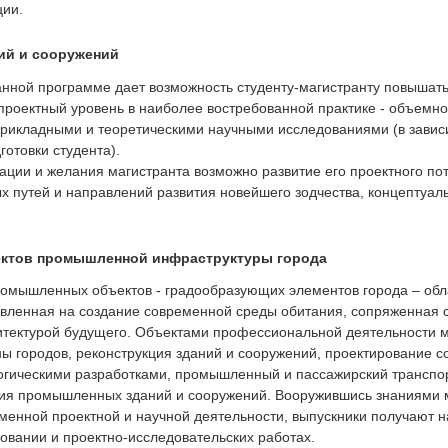
ции.
ий и сооружений
анной программе дает возможность студенту-магистранту повышать
роектный уровень в наиболее востребованной практике - объемной
прикладными и теоретическими научными исследованиями (в завис
отовки студента).
ации и желания магистранта возможно развитие его проектного по
х путей и направлений развития новейшего зодчества, концептуал
ектов промышленной инфраструктуры города
омышленных объектов - градообразующих элементов города – обл
авленная на создание современной среды обитания, сопряженная с
хитектурой будущего. Объектами профессиональной деятельности 
 городов, реконструкция зданий и сооружений, проектирование с
гическими разработками, промышленный и пассажирский транспор
ия промышленных зданий и сооружений. Вооружившись знаниями 
менной проектной и научной деятельности, выпускники получают н
овании и проектно-исследовательских работах.